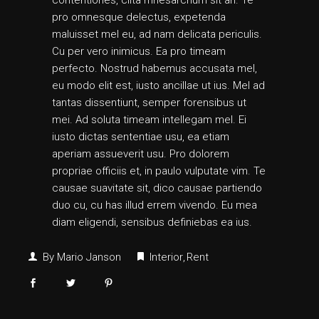
pro omnesque delectus, expetenda
maluisset mel eu, ad nam delicata periculis.
Cu per vero inimicus. Ea pro timeam
perfecto. Nostrud habemus accusata mel,
eu modo elit est, iusto ancillae ut ius. Mel ad
tantas dissentiunt, semper forensibus ut
mei. Ad soluta timeam intellegam mel. Ei
iusto dictas sententiae usu, ea etiam
aperiam assueverit usu. Pro dolorem
propriae officiis et, in paulo vulputate vim. Te
causae suavitate sit, dico causae partiendo
duo cu, cu has illud errem vivendo. Eu mea
diam eligendi, sensibus definiebas ea ius.
By
Mario Janson
Interior
Rent