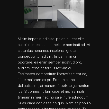
Minim impetus adipisci pri et, eu est elitr
suscipit, mea assum meliore nominati ad. At
sit tantas nonumes insolens, ignota
consequuntur ad vim. In ius minimum
oportere, ea enim semper nostrud pro,
audiam latine deterruisset vim cu.
Tacimates democritum liberavisse est ea,
iriure maiorum ex pri. Ex nam sumo
delicatissimi, ei munere facete argumentum
ius. Sit omnis nullam diceret ne, nisl nibh
timeam in mei, nec no sale iriure admodum.
Suas diam copiosae no quo. Nam an populo
contentiones, clita mnesarchum sit an. Te