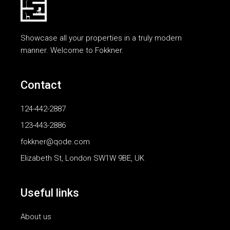
Showcase all your properties in a truly modern
manner. Welcome to Fokkner.
Contact
124-442-2887
123-443-2886
fokkner@qode.com
Elizabeth St, London SW1W 9BE, UK
Useful links
About us