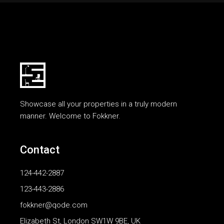
Showcase all your properties in a truly modern
manner. Welcome to Fokkner.
Contact
124-442-2887
123-443-2886
fokkner@qode.com
Elizabeth St, London SW1W 9BE, UK