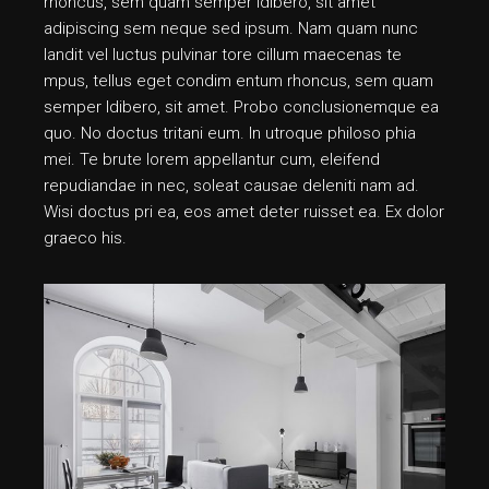
rhoncus, sem quam semper ldibero, sit amet
adipiscing sem neque sed ipsum. Nam quam nunc
landit vel luctus pulvinar tore cillum maecenas te
mpus, tellus eget condim entum rhoncus, sem quam
semper ldibero, sit amet. Probo conclusionemque ea
quo. No doctus tritani eum. In utroque philoso phia
mei. Te brute lorem appellantur cum, eleifend
repudiandae in nec, soleat causae deleniti nam ad.
Wisi doctus pri ea, eos amet deter ruisset ea. Ex dolor
graeco his.