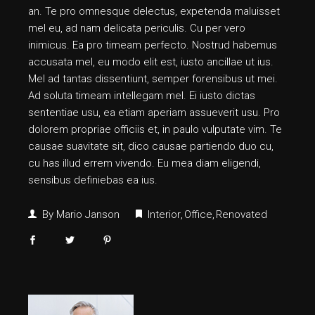
an. Te pro omnesque delectus, expetenda maluisset
mel eu, ad nam delicata periculis. Cu per vero
inimicus. Ea pro timeam perfecto. Nostrud habemus
accusata mel, eu modo elit est, iusto ancillae ut ius.
Mel ad tantas dissentiunt, semper forensibus ut mei.
Ad soluta timeam intellegam mel. Ei iusto dictas
sententiae usu, ea etiam aperiam assueverit usu. Pro
dolorem propriae officiis et, in paulo vulputate vim. Te
causae suavitate sit, dico causae partiendo duo cu,
cu has illud errem vivendo. Eu mea diam eligendi,
sensibus definiebas ea ius.
By
Mario Janson
Interior
Office
Renovated